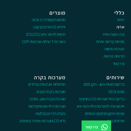
כללי
מוצרים
ראשי
מתאם תקשורת רב ערוצי
אודות
יחידות IO מודבס/בקנט
בנה הצעת מחיר
רגשים לניטור גזים (CO,CO2)
פתיחת קריאת שירות
ניטור מדד יעילות אנרגטית COP
הצהרת נגישות
מדיניות פרטיות
צרו קשר
שירותים
מערכות בקרה
בדיקות מפוחי עשן – תקן 1001
התייעלות אנרגטית בצילרים
טופס 10/11
מערכות בקרת מבנים
בדיקה וכיול מערכות CO בחניונים
מערכת בקרת עשן -UUKL
אינטגרציה למערכות גילוי וכיבוי אש
מערכות גילוי אש מתקדמות
שירותי תיקון ותחזוקת מפוחים
בקרת חדרים במלונות
שירותים בענן
גלאי CO ומערכות איוורור בחניונים
צרו קשר