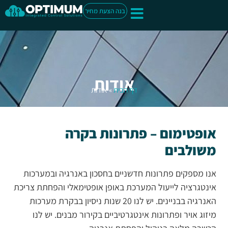
לתוכן
בנה הצעת מחיר
שירותים בענן
צרו קשר
עמוד הבית
מערכות בקרה
שירותים למבנה
אודות
דף הבית
»
אודות
אופטימום – פתרונות בקרה
משולבים
אנו מספקים פתרונות חדשניים בחסכון באנרגיה ובמערכות
אינטגרציה לייעול המערכת באופן אופטימאלי והפחתת צריכת
האנרגיה בבניינים. יש לנו 20 שנות ניסיון בבקרת מערכות
מיזוג אויר ופתרונות אינטגרטיביים בקירור מבנים. יש לנו