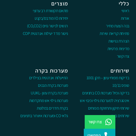
כללי
מוצרים
ראשי
מתאם תקשורת רב ערוצי
אודות
יחידות IO מודבס/בקנט
בנה הצעת מחיר
רגשים לניטור גזים (CO,CO2)
פתיחת קריאת שירות
ניטור מדד יעילות אנרגטית COP
הצהרת נגישות
מדיניות פרטיות
צרו קשר
שירותים
מערכות בקרה
בדיקות מפוחי עשן – תקן 1001
התייעלות אנרגטית בצילרים
טופס 10/11
מערכות בקרת מבנים
בדיקה וכיול מערכות CO בחניונים
מערכת בקרת עשן -UUKL
אינטגרציה למערכות גילוי וכיבוי אש
מערכות גילוי אש מתקדמות
שירותי תיקון ותחזוקת מפוחים
בקרת חדרים במלונות
שירותים בענן
גלאי CO ומערכות איוורור בחניונים
צרו קשר
התקשרו