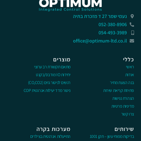
נעמי שמר 27 ד מזכרת בתיה
052-380-8906
054-493-3989
office@optimum-ltd.co.il
כללי
מוצרים
ראשי
מתאם תקשורת רב ערוצי
אודות
יחידות IO מודבס/בקנט
בנה הצעת מחיר
רגשים לניטור גזים (CO,CO2)
פתיחת קריאת שירות
ניטור מדד יעילות אנרגטית COP
הצהרת נגישות
מדיניות פרטיות
צרו קשר
שירותים
מערכות בקרה
בדיקות מפוחי עשן – תקן 1001
התייעלות אנרגטית בצילרים