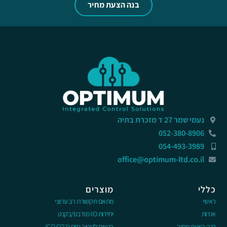
בנה הצעת מחיר
נעמי שמר 27 ד מזכרת בתיה
052-380-8906
054-493-3989
office@optimum-ltd.co.il
כללי
מוצרים
ראשי
מתאם תקשורת רב ערוצי
אודות
יחידות IO מודבס/בקנט
בנה הצעת מחיר
רגשים לניטור גזים (CO,CO2)