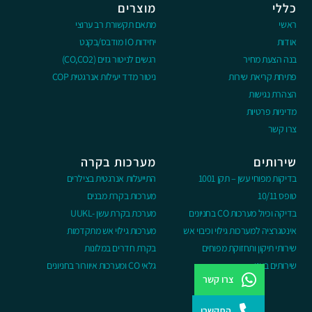
כללי
מוצרים
ראשי
מתאם תקשורת רב ערוצי
אודות
יחידות IO מודבס/בקנט
בנה הצעת מחיר
רגשים לניטור גזים (CO,CO2)
פתיחת קריאת שירות
ניטור מדד יעילות אנרגטית COP
הצהרת נגישות
מדיניות פרטיות
צרו קשר
שירותים
מערכות בקרה
בדיקות מפוחי עשן – תקן 1001
התייעלות אנרגטית בצילרים
טופס 10/11
מערכות בקרת מבנים
בדיקה וכיול מערכות CO בחניונים
מערכת בקרת עשן -UUKL
אינטגרציה למערכות גילוי וכיבוי אש
מערכות גילוי אש מתקדמות
שירותי תיקון ותחזוקת מפוחים
בקרת חדרים במלונות
שירותים בענן
גלאי CO ומערכות איוורור בחניונים
צרו קשר
התקשרו