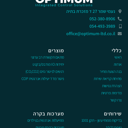
נעמי שמר 27 ד מזכרת בתיה
052-380-8906
054-493-3989
office@optimum-ltd.co.il
כללי
מוצרים
ראשי
מתאם תקשורת רב ערוצי
אודות
יחידות IO מודבס/בקנט
בנה הצעת מחיר
רגשים לניטור גזים (CO,CO2)
פתיחת קריאת שירות
ניטור מדד יעילות אנרגטית COP
הצהרת נגישות
מדיניות פרטיות
צרו קשר
שירותים
מערכות בקרה
בדיקות מפוחי עשן – תקן 1001
התייעלות אנרגטית בצילרים
טופס 10/11
מערכות בקרת מבנים